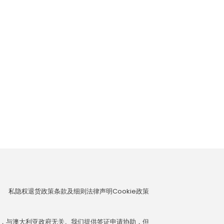
私隐权
退货政策
条款及细则
法律声明
Cookie政策
，与澳大利亚政府无关。我们提供签证申请协助，但