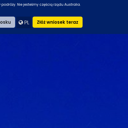
dróży. Nie jesteśmy częścią rządu Australia.
PL
iosku
Złóż wniosek teraz