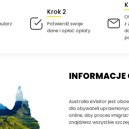
K
Krok 2
O
mularz
Potwierdź swoje
z
dane i opłać opłaty
d
p
INFORMACJE 
Australia eVisitor jest 
dla obywateli uprawnionych
online, aby proces imigracy
znajdziesz wszystkie szcze