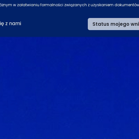
żnym w załatwianiu formalności związanych z uzyskaniem dokumentów po
ię z nami
Status mojego wn