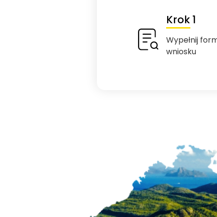
Krok 1
Wypełnij for
wniosku