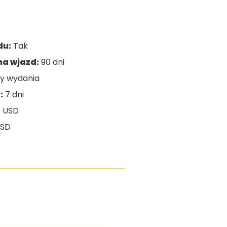
du:
Tak
a wjazd:
90 dni
ty wydania
:
7 dni
 USD
USD