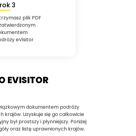
rok 3
trzymasz plik PDF
 zatwierdzonym
okumentem
odróży eVisitor
O EVISITOR
obowiązkowym dokumentem podróży
 krajów. Uzyskuje się go całkowicie
jny był prostszy i płynniejszy. Poniżej
góły oraz listę uprawnionych krajów.