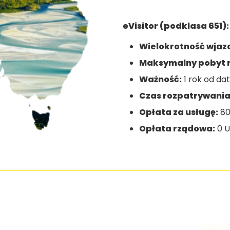
eVisitor (podklasa 651):
Wielokrotność wjaz
Maksymalny pobyt n
Ważność:
1 rok od da
Czas rozpatrywania
Opłata za usługę:
80
Opłata rządowa:
0 